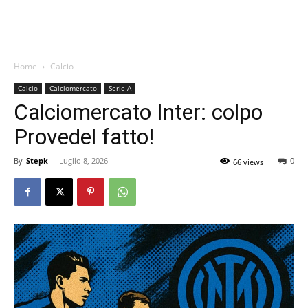
Home
Calcio
Calcio
Calciomercato
Serie A
Calciomercato Inter: colpo
Provedel fatto!
By
Stepk
-
Luglio 8, 2026
0
66 views