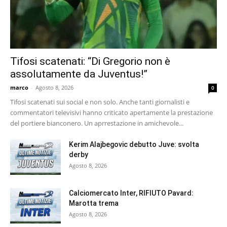
Tifosi scatenati: “Di Gregorio non è
assolutamente da Juventus!”
marco
-
Agosto 8, 2026
0
Tifosi scatenati sui social e non solo. Anche tanti giornalisti e
commentatori televisivi hanno criticato apertamente la prestazione
del portiere bianconero. Un aprrestazione in amichevole...
Kerim Alajbegovic debutto Juve: svolta
derby
Agosto 8, 2026
Calciomercato Inter, RIFIUTO Pavard:
Marotta trema
Agosto 8, 2026