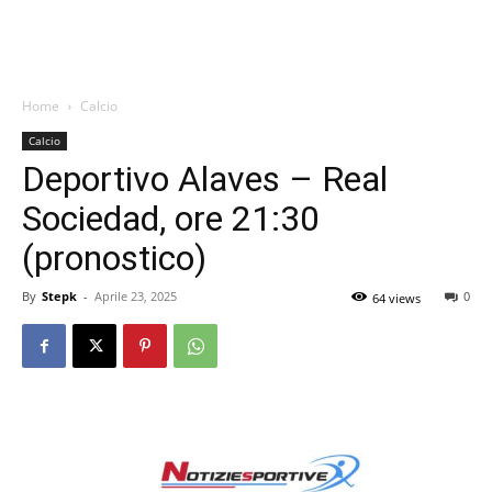
Home
Calcio
Calcio
Deportivo Alaves – Real
Sociedad, ore 21:30
(pronostico)
By
Stepk
-
Aprile 23, 2025
0
64 views