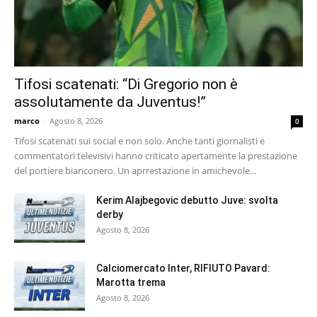
Tifosi scatenati: “Di Gregorio non è
assolutamente da Juventus!”
marco
-
Agosto 8, 2026
0
Tifosi scatenati sui social e non solo. Anche tanti giornalisti e
commentatori televisivi hanno criticato apertamente la prestazione
del portiere bianconero. Un aprrestazione in amichevole...
Kerim Alajbegovic debutto Juve: svolta
derby
Agosto 8, 2026
Calciomercato Inter, RIFIUTO Pavard:
Marotta trema
Agosto 8, 2026