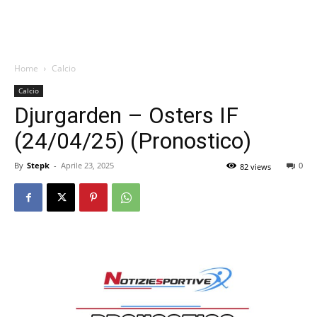
Home
Calcio
Calcio
Djurgarden – Osters IF
(24/04/25) (Pronostico)
By
Stepk
-
Aprile 23, 2025
0
82 views