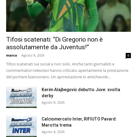
Tifosi scatenati: “Di Gregorio non è
assolutamente da Juventus!”
marco
-
Agosto 8, 2026
0
Tifosi scatenati sui social e non solo. Anche tanti giornalisti e
commentatori televisivi hanno criticato apertamente la prestazione
del portiere bianconero. Un aprrestazione in amichevole...
Kerim Alajbegovic debutto Juve: svolta
derby
Agosto 8, 2026
Calciomercato Inter, RIFIUTO Pavard:
Marotta trema
Agosto 8, 2026