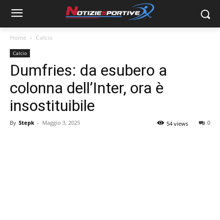
Home
Calcio
Calcio
Dumfries: da esubero a
colonna dell’Inter, ora è
insostituibile
By
Stepk
-
Maggio 3, 2025
0
54 views