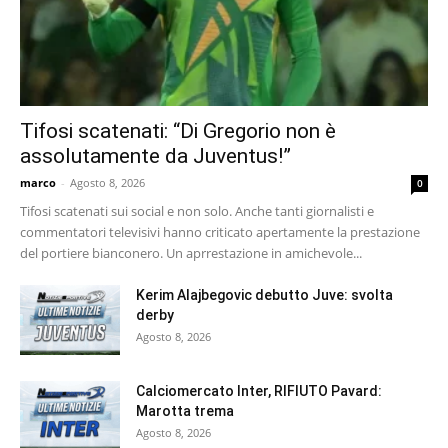
Tifosi scatenati: “Di Gregorio non è
assolutamente da Juventus!”
marco
-
Agosto 8, 2026
0
Tifosi scatenati sui social e non solo. Anche tanti giornalisti e
commentatori televisivi hanno criticato apertamente la prestazione
del portiere bianconero. Un aprrestazione in amichevole...
Kerim Alajbegovic debutto Juve: svolta
derby
Agosto 8, 2026
Calciomercato Inter, RIFIUTO Pavard:
Marotta trema
Agosto 8, 2026