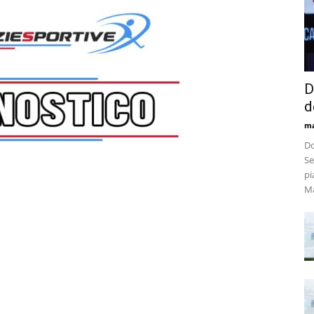
D
d
m
Do
Se
pi
Ma