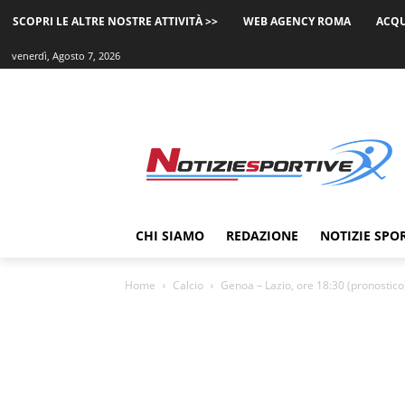
SCOPRI LE ALTRE NOSTRE ATTIVITÀ >>
WEB AGENCY ROMA
ACQU
venerdì, Agosto 7, 2026
CHI SIAMO
REDAZIONE
NOTIZIE SPO
Home
Calcio
Genoa – Lazio, ore 18:30 (pronostico