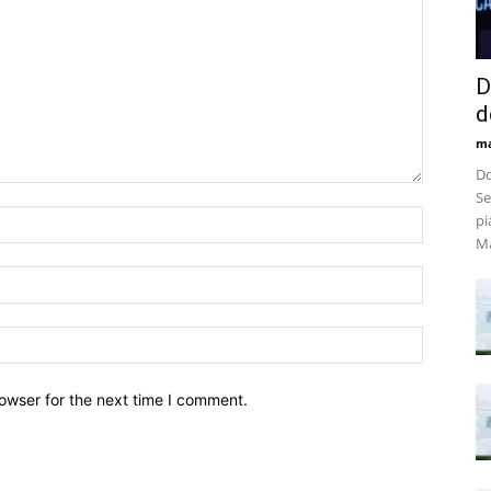
D
d
m
Do
Se
pi
Ma
owser for the next time I comment.