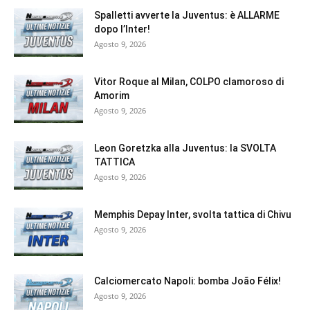
Spalletti avverte la Juventus: è ALLARME
dopo l’Inter!
Agosto 9, 2026
Vitor Roque al Milan, COLPO clamoroso di
Amorim
Agosto 9, 2026
Leon Goretzka alla Juventus: la SVOLTA
TATTICA
Agosto 9, 2026
Memphis Depay Inter, svolta tattica di Chivu
Agosto 9, 2026
Calciomercato Napoli: bomba João Félix!
Agosto 9, 2026