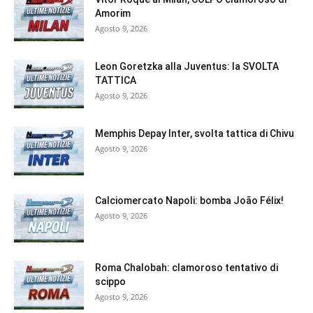
Amorim
Agosto 9, 2026
Leon Goretzka alla Juventus: la SVOLTA
TATTICA
Agosto 9, 2026
Memphis Depay Inter, svolta tattica di Chivu
Agosto 9, 2026
Calciomercato Napoli: bomba João Félix!
Agosto 9, 2026
Roma Chalobah: clamoroso tentativo di
scippo
Agosto 9, 2026