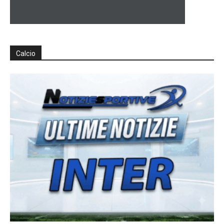
Calcio