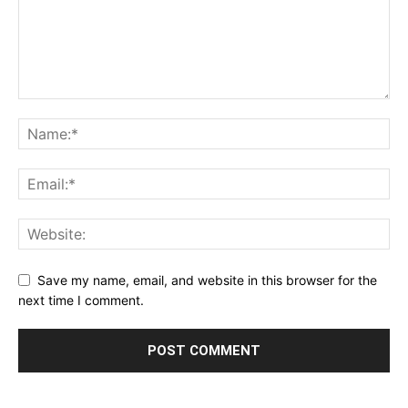
Save my name, email, and website in this browser for the
next time I comment.