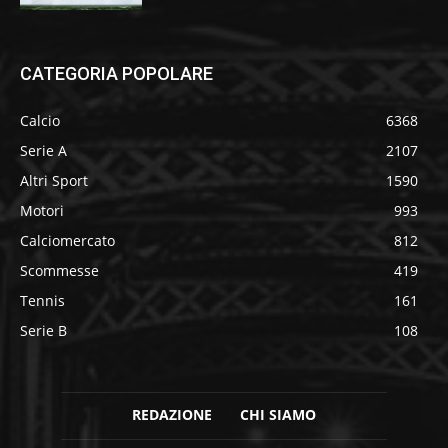
CATEGORIA POPOLARE
Calcio
6368
Serie A
2107
Altri Sport
1590
Motori
993
Calciomercato
812
Scommesse
419
Tennis
161
Serie B
108
REDAZIONE
CHI SIAMO