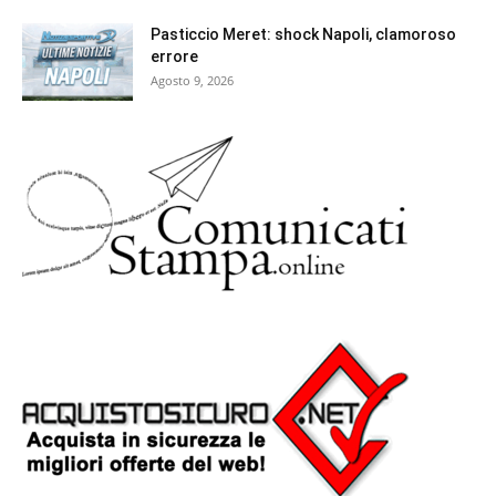
Pasticcio Meret: shock Napoli, clamoroso
errore
Agosto 9, 2026