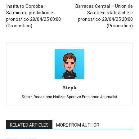
Instituto Cordoba –
Barracas Central – Union de
Sarmiento prediction e
Santa Fe statistiche e
pronostico 28/04/25 00:00
pronostico 28/04/25 20:00
(Pronostico)
(Pronostico)
Stepk
Step - Redazione Notizie Sportive Freelance Journalist
RELATED ARTICLES
MORE FROM AUTHOR