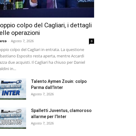
oppio colpo del Cagliari, i dettagli
elle operazioni
arco
-
Agosto 7, 2026
0
ppio colpo del Cagliari in entrata. La questione
bastiano Esposito resta aperta, mentre Accardi
azza due acquisti. Il Cagliari ha chiuso per Daniel
ldini in...
Talento Aymen Zouin: colpo
Parma dall’Inter
Agosto 7, 2026
Spalletti Juventus, clamoroso
allarme per l’Inter
Agosto 7, 2026