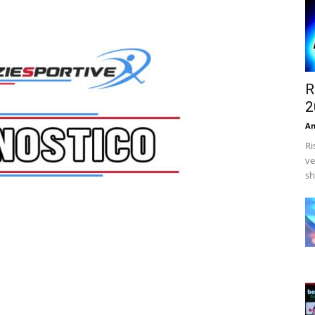
R
2
An
Ri
ve
sh