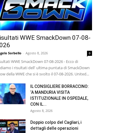
isultati WWE SmackDown 07-08-
026
gelo Sorbello
-
Agosto 8, 2026
0
sultati WWE SmackDown 07-08-2026 - Ecco di
diamo i risultati dell' ultima puntata di SmackDown
ow della WWE che si è svolto il 07-08-2026. United...
IL CONSIGLIERE BORRACCINO:
‘A MANDURIA VISITA
ISTITUZIONALE IN OSPEDALE,
CON IL...
Agosto 8, 2026
Doppio colpo del Cagliari, i
dettagli delle operazioni