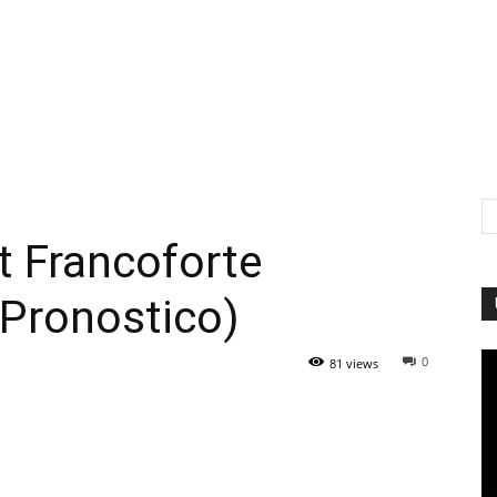
t Francoforte
(Pronostico)
0
81 views