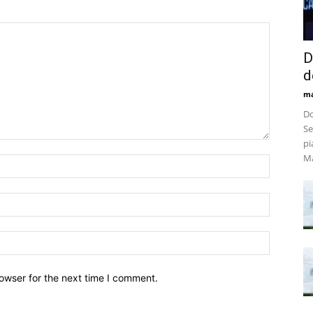
D
d
m
Do
Se
pi
Ma
owser for the next time I comment.