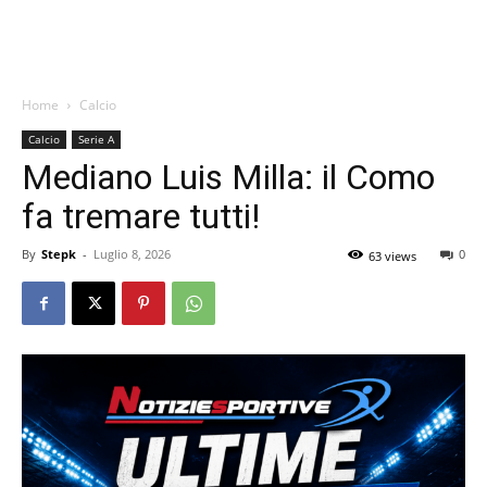
Home
Calcio
Calcio
Serie A
Mediano Luis Milla: il Como
fa tremare tutti!
By
Stepk
-
Luglio 8, 2026
0
63 views