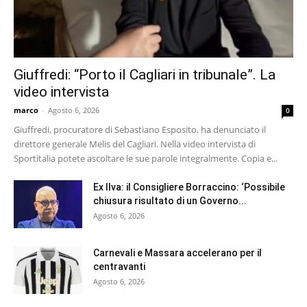
Giuffredi: “Porto il Cagliari in tribunale”. La
video intervista
marco
-
Agosto 6, 2026
0
Giuffredi, procuratore di Sebastiano Esposito, ha denunciato il
direttore generale Melis del Cagliari. Nella video intervista di
Sportitalia potete ascoltare le sue parole integralmente. Copia e...
Ex Ilva: il Consigliere Borraccino: ‘Possibile
chiusura risultato di un Governo...
Agosto 6, 2026
Carnevali e Massara accelerano per il
centravanti
Agosto 6, 2026