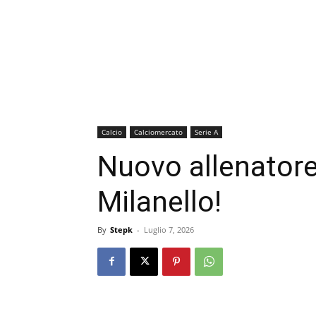
Calcio
Calciomercato
Serie A
Nuovo allenator
Milanello!
By
Stepk
-
Luglio 7, 2026