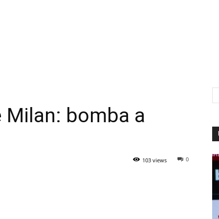
e Milan: bomba a
0
103 views