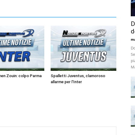
D
d
m
Do
Se
pi
Ma
men Zouin: colpo Parma
Spalletti Juventus, clamoroso
allarme per l’Inter