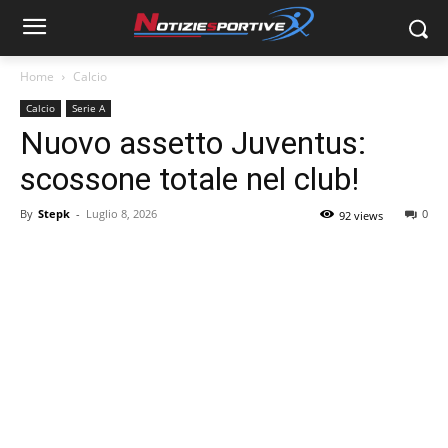
Home
Calcio
Calcio
Serie A
Nuovo assetto Juventus:
scossone totale nel club!
By
Stepk
-
Luglio 8, 2026
0
92 views