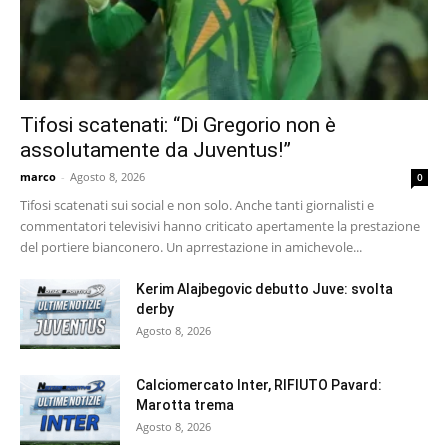
Tifosi scatenati: “Di Gregorio non è
assolutamente da Juventus!”
marco
-
Agosto 8, 2026
0
Tifosi scatenati sui social e non solo. Anche tanti giornalisti e
commentatori televisivi hanno criticato apertamente la prestazione
del portiere bianconero. Un aprrestazione in amichevole...
Kerim Alajbegovic debutto Juve: svolta
derby
Agosto 8, 2026
Calciomercato Inter, RIFIUTO Pavard:
Marotta trema
Agosto 8, 2026