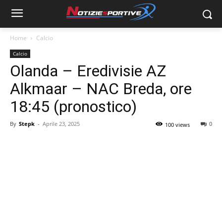
Home
Calcio
Calcio
Olanda – Eredivisie AZ
Alkmaar – NAC Breda, ore
18:45 (pronostico)
By
Stepk
-
Aprile 23, 2025
0
100 views