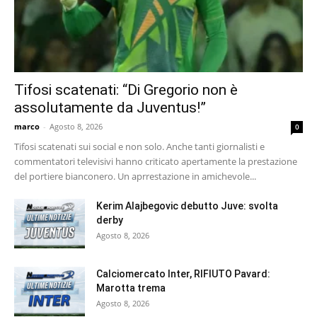
Tifosi scatenati: “Di Gregorio non è
assolutamente da Juventus!”
marco
-
Agosto 8, 2026
0
Tifosi scatenati sui social e non solo. Anche tanti giornalisti e
commentatori televisivi hanno criticato apertamente la prestazione
del portiere bianconero. Un aprrestazione in amichevole...
Kerim Alajbegovic debutto Juve: svolta
derby
Agosto 8, 2026
Calciomercato Inter, RIFIUTO Pavard:
Marotta trema
Agosto 8, 2026