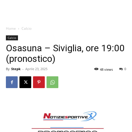
Home
Calcio
Calcio
Osasuna – Siviglia, ore 19:00
(pronostico)
By
Stepk
-
Aprile 23, 2025
0
48 views