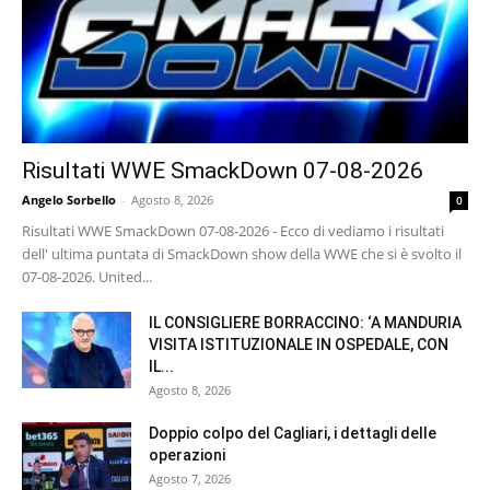
Risultati WWE SmackDown 07-08-2026
Angelo Sorbello
-
Agosto 8, 2026
0
Risultati WWE SmackDown 07-08-2026 - Ecco di vediamo i risultati
dell' ultima puntata di SmackDown show della WWE che si è svolto il
07-08-2026. United...
IL CONSIGLIERE BORRACCINO: ‘A MANDURIA
VISITA ISTITUZIONALE IN OSPEDALE, CON
IL...
Agosto 8, 2026
Doppio colpo del Cagliari, i dettagli delle
operazioni
Agosto 7, 2026