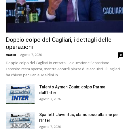
Doppio colpo del Cagliari, i dettagli delle
operazioni
marco
-
Agosto 7, 2026
0
Doppio colpo del Cagliari in entrata. La questione Sebastiano
Esposito resta aperta, mentre Accardi piazza due acquisti. Il Cagliari
ha chiuso per Daniel Maldini in...
Talento Aymen Zouin: colpo Parma
dall’Inter
Agosto 7, 2026
Spalletti Juventus, clamoroso allarme per
l’Inter
Agosto 7, 2026