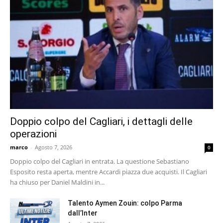
Doppio colpo del Cagliari, i dettagli delle
operazioni
marco
-
Agosto 7, 2026
0
Doppio colpo del Cagliari in entrata. La questione Sebastiano
Esposito resta aperta, mentre Accardi piazza due acquisti. Il Cagliari
ha chiuso per Daniel Maldini in...
Talento Aymen Zouin: colpo Parma
dall’Inter