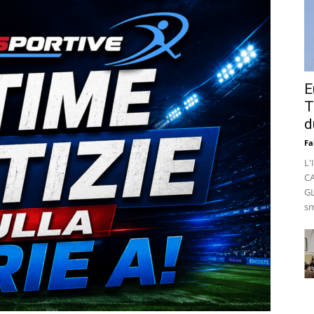
E
T
d
Fa
L'
C
GL
sm