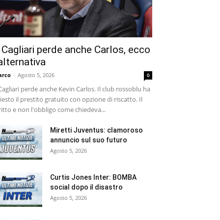
l Cagliari perde anche Carlos, ecco
’alternativa
arco
-
Agosto 5, 2026
0
 Cagliari perde anche Kevin Carlos. Il club rossoblu ha
iesto il prestito gratuito con opzione di riscatto. Il
ritto e non l'obbligo come chiedeva...
Miretti Juventus: clamoroso
annuncio sul suo futuro
Agosto 5, 2026
Curtis Jones Inter: BOMBA
social dopo il disastro
Agosto 5, 2026