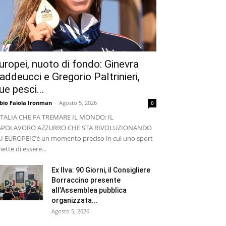
uropei, nuoto di fondo: Ginevra
addeucci e Gregorio Paltrinieri,
ue pesci...
bio Faiola Ironman
-
Agosto 5, 2026
0
ITALIA CHE FA TREMARE IL MONDO: IL
APOLAVORO AZZURRO CHE STA RIVOLUZIONANDO
I EUROPEI ​C’è un momento preciso in cui uno sport
ette di essere...
Ex Ilva: 90 Giorni, il Consigliere
Borraccino presente
all’Assemblea pubblica
organizzata...
Agosto 5, 2026