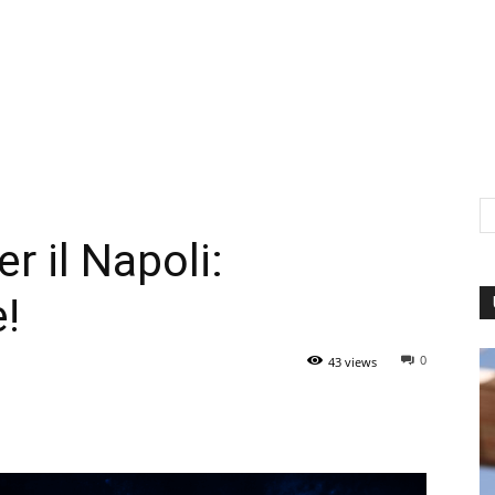
er il Napoli:
e!
0
43 views