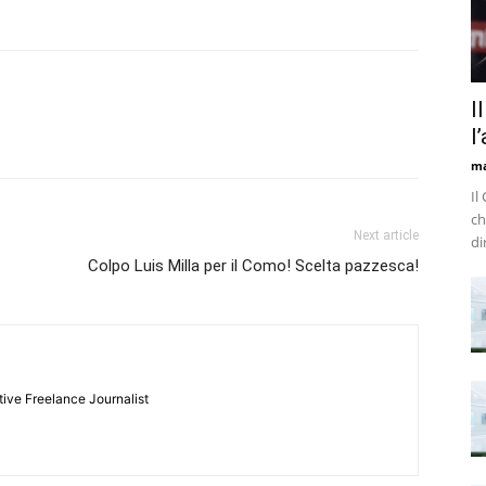
I
l
m
Il
ch
Next article
di
Colpo Luis Milla per il Como! Scelta pazzesca!
tive Freelance Journalist