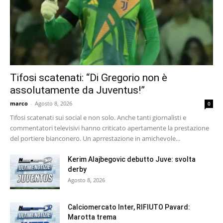
Tifosi scatenati: “Di Gregorio non è
assolutamente da Juventus!”
marco
-
Agosto 8, 2026
0
Tifosi scatenati sui social e non solo. Anche tanti giornalisti e
commentatori televisivi hanno criticato apertamente la prestazione
del portiere bianconero. Un aprrestazione in amichevole...
Kerim Alajbegovic debutto Juve: svolta
derby
Agosto 8, 2026
Calciomercato Inter, RIFIUTO Pavard:
Marotta trema