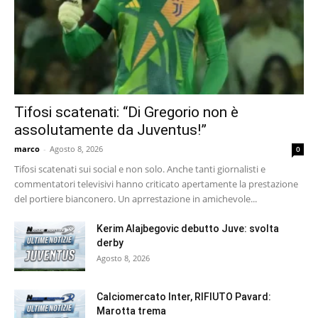
Tifosi scatenati: “Di Gregorio non è
assolutamente da Juventus!”
marco
-
Agosto 8, 2026
0
Tifosi scatenati sui social e non solo. Anche tanti giornalisti e
commentatori televisivi hanno criticato apertamente la prestazione
del portiere bianconero. Un aprrestazione in amichevole...
Kerim Alajbegovic debutto Juve: svolta
derby
Agosto 8, 2026
Calciomercato Inter, RIFIUTO Pavard:
Marotta trema