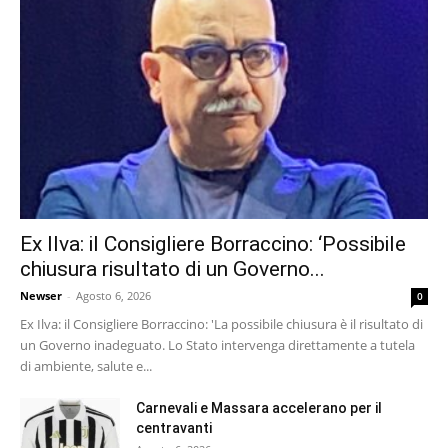
Ex Ilva: il Consigliere Borraccino: ‘Possibile
chiusura risultato di un Governo...
Newser
-
Agosto 6, 2026
0
Ex Ilva: il Consigliere Borraccino: 'La possibile chiusura è il risultato di
un Governo inadeguato. Lo Stato intervenga direttamente a tutela
di ambiente, salute e...
Carnevali e Massara accelerano per il
centravanti