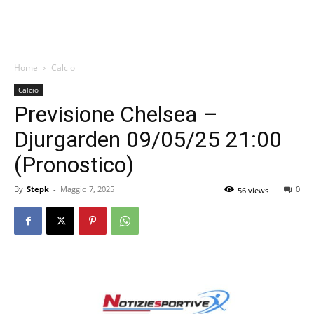
Home
Calcio
Calcio
Previsione Chelsea –
Djurgarden 09/05/25 21:00
(Pronostico)
By
Stepk
-
Maggio 7, 2025
0
56 views