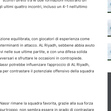
scontri diretti tra le due formazioni mostrano un
i ultimi quattro incontri, incluso un 4-1 nell’ultimo
zione equilibrata, con giocatori di esperienza come
terminanti in attacco. AL Riyadh, sebbene abbia avuto
ivi nelle sue ultime partite, e con una difesa solida
vversari e sfruttare le occasioni in contropiede.
Nassr potrebbe influenzare l’approccio di AL Riyadh,
 per contrastare il potenziale offensivo della squadra
Nassr rimane la squadra favorita, grazie alla sua forza
, purtroppo, non sembra essere in grado di contrastare