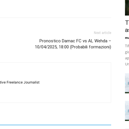
T
a
Next article
m
Pronostico Damac FC vs AL Wehda –
Ti
10/04/2025, 18:00 (Probabili formazioni)
gi
ap
Un
tive Freelance Journalist