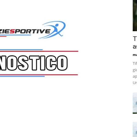
T
a
m
Ti
gi
ap
Un