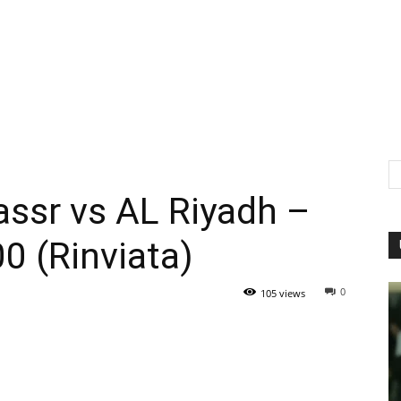
ssr vs AL Riyadh –
0 (Rinviata)
0
105 views