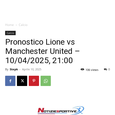
Home
Calcio
Calcio
Pronostico Lione vs
Manchester United –
10/04/2025, 21:00
By
Stepk
-
Aprile 10, 2025
0
106 views