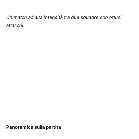
Un match ad alta intensità tra due squadre con ottimi
attacchi.
Panoramica sulla partita