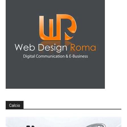
Calcio