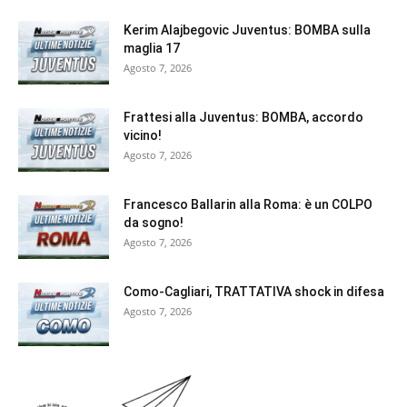
Kerim Alajbegovic Juventus: BOMBA sulla
maglia 17
Agosto 7, 2026
Frattesi alla Juventus: BOMBA, accordo
vicino!
Agosto 7, 2026
Francesco Ballarin alla Roma: è un COLPO
da sogno!
Agosto 7, 2026
Como-Cagliari, TRATTATIVA shock in difesa
Agosto 7, 2026