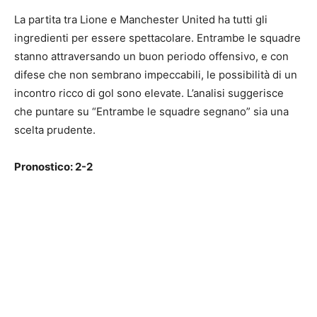
La partita tra Lione e Manchester United ha tutti gli
ingredienti per essere spettacolare. Entrambe le squadre
stanno attraversando un buon periodo offensivo, e con
difese che non sembrano impeccabili, le possibilità di un
incontro ricco di gol sono elevate. L’analisi suggerisce
che puntare su “Entrambe le squadre segnano” sia una
scelta prudente.
Pronostico: 2-2