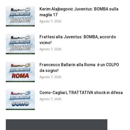
Kerim Alajbegovic Juventus: BOMBA sulla
maglia 17
Agosto 7, 2026
Frattesi alla Juventus: BOMBA, accordo
vicino!
Agosto 7, 2026
Francesco Ballarin alla Roma: è un COLPO
da sogno!
Agosto 7, 2026
Como-Cagliari, TRATTATIVA shock in difesa
Agosto 7, 2026