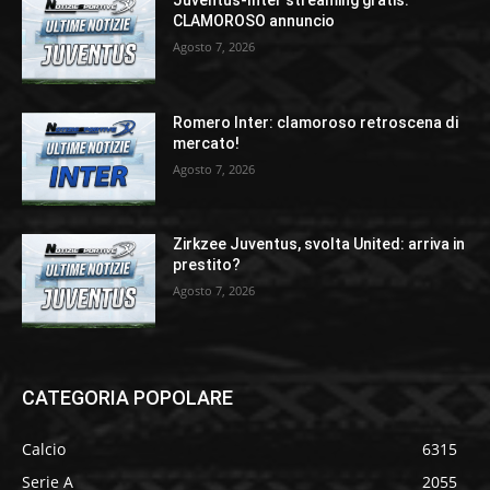
Juventus-Inter streaming gratis:
CLAMOROSO annuncio
Agosto 7, 2026
Romero Inter: clamoroso retroscena di
mercato!
Agosto 7, 2026
Zirkzee Juventus, svolta United: arriva in
prestito?
Agosto 7, 2026
CATEGORIA POPOLARE
Calcio
6315
Serie A
2055