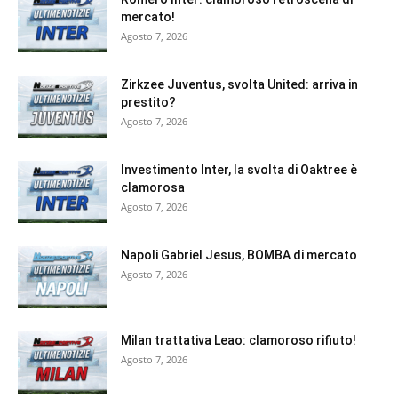
mercato!
Agosto 7, 2026
Zirkzee Juventus, svolta United: arriva in
prestito?
Agosto 7, 2026
Investimento Inter, la svolta di Oaktree è
clamorosa
Agosto 7, 2026
Napoli Gabriel Jesus, BOMBA di mercato
Agosto 7, 2026
Milan trattativa Leao: clamoroso rifiuto!
Agosto 7, 2026