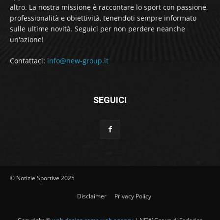
altro. La nostra missione è raccontare lo sport con passione,
professionalità e obiettività, tenendoti sempre informato
sulle ultime novità. Seguici per non perdere neanche
un'azione!
Contattaci:
info@new-group.it
SEGUICI
© Notizie Sportive 2025
Disclaimer
Privacy Policy