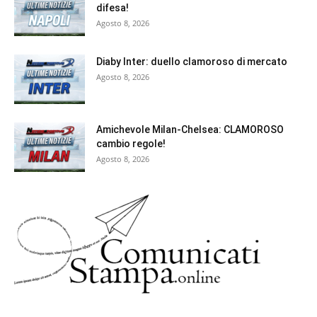
difesa!
Agosto 8, 2026
Diaby Inter: duello clamoroso di mercato
Agosto 8, 2026
Amichevole Milan-Chelsea: CLAMOROSO
cambio regole!
Agosto 8, 2026