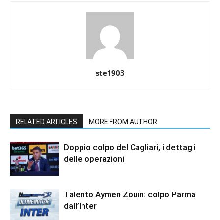
ste1903
RELATED ARTICLES
MORE FROM AUTHOR
Doppio colpo del Cagliari, i dettagli
delle operazioni
Talento Aymen Zouin: colpo Parma
dall’Inter