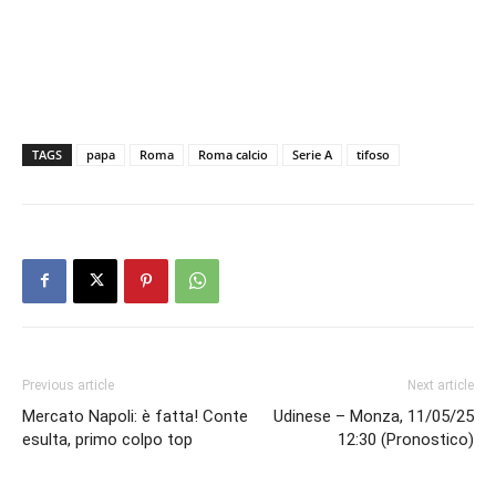
TAGS
papa
Roma
Roma calcio
Serie A
tifoso
Previous article
Next article
Mercato Napoli: è fatta! Conte
Udinese – Monza, 11/05/25
esulta, primo colpo top
12:30 (Pronostico)