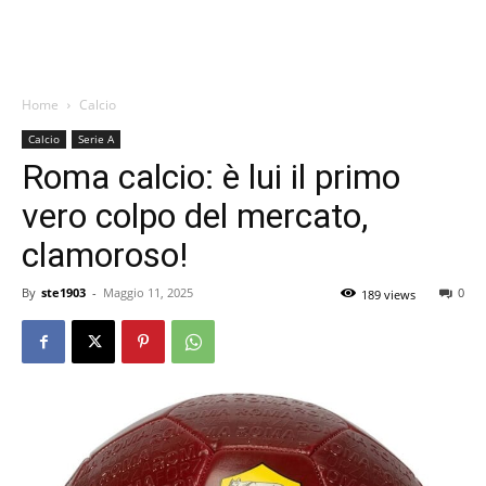
Home
Calcio
Calcio
Serie A
Roma calcio: è lui il primo
vero colpo del mercato,
clamoroso!
By
ste1903
-
Maggio 11, 2025
0
189 views