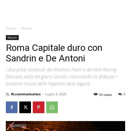
Home
Motori
Motori
Roma Capitale duro con
Sandrin e De Antoni
I due piloti sostenuti da Xmotors Team e da Next Racing
faticano nella tre giorni laziale, rilanciando la sfida per i
prossimi round delle rispettive serie seguite.
By
fh.communication
-
Luglio 8, 2026
0
53 views