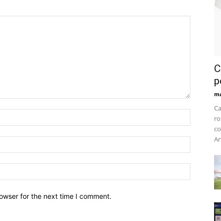
C
p
m
Ca
ro
co
Ar
owser for the next time I comment.