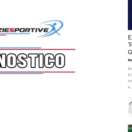
E
‘
G
Ne
Ex
è 
in
e..