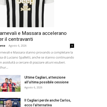
arnevali e Massara accelerano
er il centravanti
arco
-
Agosto 6, 2026
0
rnevali e Massara stanno provando a completare la
sa di Luciano Spalletti, anche se stanno continuando
n assiduità a cercare di piazzare alcuni esuberi.
thur...
Ultime Cagliari, attenzione
all’ultima possibile cessione
Agosto 6, 2026
Il Cagliari perde anche Carlos,
ecco l’alternativa