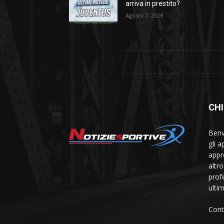
arriva in prestito?
Agosto 7, 2026
CHI
Benve
gli 
appr
altr
prof
ulti
Cont