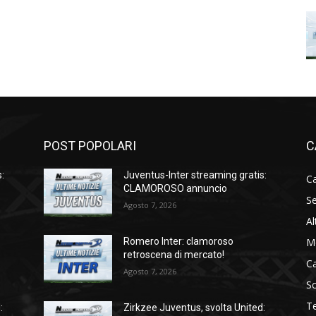
POST POPOLARI
C
:
Juventus-Inter streaming gratis:
Ca
CLAMOROSO annuncio
Se
Agosto 7, 2026
Al
M
Romero Inter: clamoroso
retroscena di mercato!
C
Agosto 7, 2026
S
T
:
Zirkzee Juventus, svolta United: