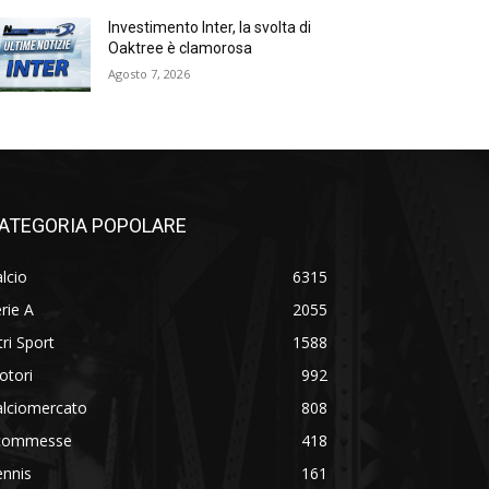
Investimento Inter, la svolta di
Oaktree è clamorosa
Agosto 7, 2026
ATEGORIA POPOLARE
lcio
6315
rie A
2055
tri Sport
1588
otori
992
alciomercato
808
commesse
418
ennis
161