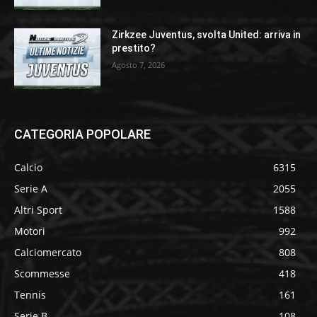
Zirkzee Juventus, svolta United: arriva in
prestito?
Agosto 7, 2026
CATEGORIA POPOLARE
Calcio
6315
Serie A
2055
Altri Sport
1588
Motori
992
Calciomercato
808
Scommesse
418
Tennis
161
Serie B
108