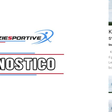
K
s
St
Ke
Il
Le
bo