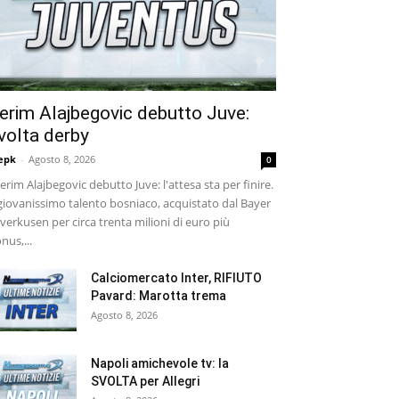
erim Alajbegovic debutto Juve:
volta derby
epk
-
Agosto 8, 2026
0
rim Alajbegovic debutto Juve: l'attesa sta per finire.
 giovanissimo talento bosniaco, acquistato dal Bayer
verkusen per circa trenta milioni di euro più
nus,...
Calciomercato Inter, RIFIUTO
Pavard: Marotta trema
Agosto 8, 2026
Napoli amichevole tv: la
SVOLTA per Allegri