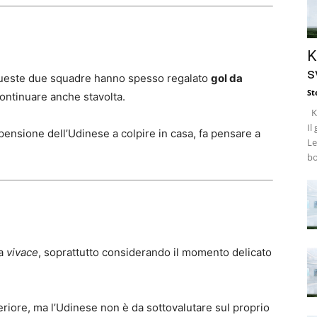
K
s
tra queste due squadre hanno spesso regalato
gol da
St
ontinuare anche stavolta.
Ke
Il
opensione dell’Udinese a colpire in casa, fa pensare a
Le
bo
ia
vivace
, soprattutto considerando il momento delicato
riore, ma l’Udinese non è da sottovalutare sul proprio