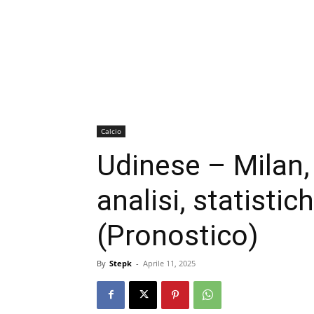
Calcio
Udinese – Milan,
analisi, statistic
(Pronostico)
By
Stepk
-
Aprile 11, 2025