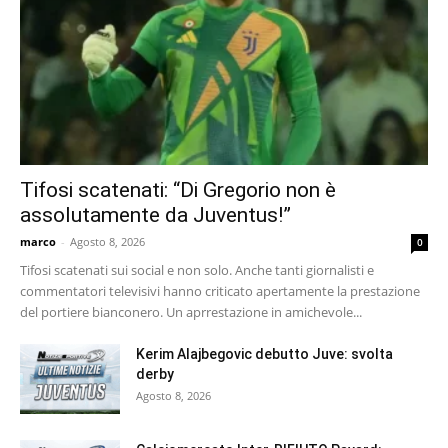
Tifosi scatenati: “Di Gregorio non è
assolutamente da Juventus!”
marco
-
Agosto 8, 2026
0
Tifosi scatenati sui social e non solo. Anche tanti giornalisti e
commentatori televisivi hanno criticato apertamente la prestazione
del portiere bianconero. Un aprrestazione in amichevole...
Kerim Alajbegovic debutto Juve: svolta
derby
Agosto 8, 2026