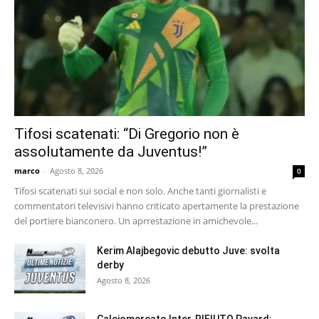
Tifosi scatenati: “Di Gregorio non è
assolutamente da Juventus!”
marco
-
Agosto 8, 2026
0
Tifosi scatenati sui social e non solo. Anche tanti giornalisti e
commentatori televisivi hanno criticato apertamente la prestazione
del portiere bianconero. Un aprrestazione in amichevole...
Kerim Alajbegovic debutto Juve: svolta
derby
Agosto 8, 2026
Calciomercato Inter, RIFIUTO Pavard: