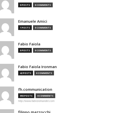
0 POSTS
0 COMMENTS
Emanuele Amici
1 POSTS
0 COMMENTS
Fabio Faiola
0 POSTS
0 COMMENTS
Fabio Faiola Ironman
42 POSTS
0 COMMENTS
fh.communication
955 POSTS
0 COMMENTS
http://www.fabriziohandel.com
filippo mazzocchi