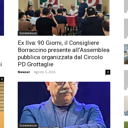
Scommesse
Ex Ilva: 90 Giorni, il Consigliere
Borraccino presente all’Assemblea
pubblica organizzata dal Circolo
i
PD Grottaglie
Newser
-
Agosto 5, 2026
0
0
Scommesse