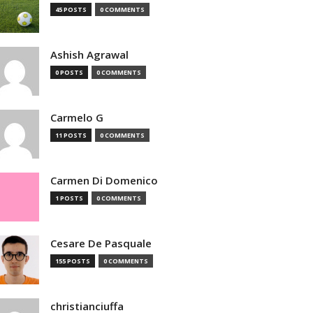
45 POSTS
0 COMMENTS
Ashish Agrawal
0 POSTS
0 COMMENTS
Carmelo G
11 POSTS
0 COMMENTS
Carmen Di Domenico
1 POSTS
0 COMMENTS
Cesare De Pasquale
155 POSTS
0 COMMENTS
christianciuffa