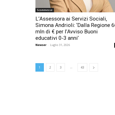
Scommesse
L’Assessora ai Servizi Sociali,
Simona Andrioli: ‘Dalla Regione 
mln di € per l’Avviso Buoni
educativi 0-3 anni’
Newser
-
Luglio 31, 2026
...
1
2
3
43