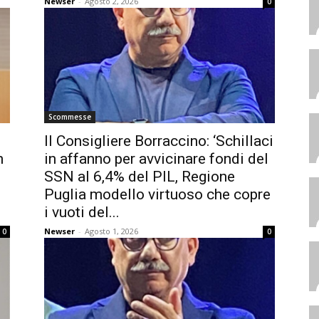
Newser
-
Agosto 2, 2026
0
Scommesse
Il Consigliere Borraccino: ‘Schillaci
n
in affanno per avvicinare fondi del
SSN al 6,4% del PIL, Regione
Puglia modello virtuoso che copre
i vuoti del...
Newser
-
Agosto 1, 2026
0
0