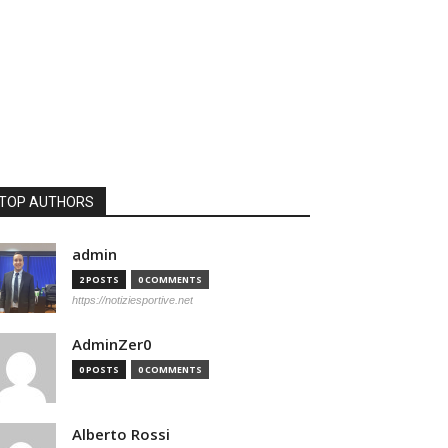
TOP AUTHORS
admin
2 POSTS
0 COMMENTS
https://notiziesportive.net
AdminZer0
0 POSTS
0 COMMENTS
Alberto Rossi