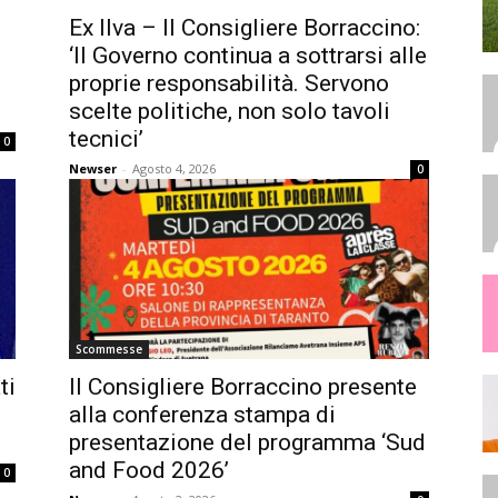
Ex Ilva – Il Consigliere Borraccino:
‘Il Governo continua a sottrarsi alle
proprie responsabilità. Servono
scelte politiche, non solo tavoli
tecnici’
0
Newser
-
Agosto 4, 2026
0
Scommesse
ti
Il Consigliere Borraccino presente
alla conferenza stampa di
presentazione del programma ‘Sud
and Food 2026’
0