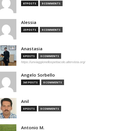
87 POSTS
0 COMMENTS
Alessia
23 POSTS
0 COMMENTS
Anastasia
6 POSTS
0 COMMENTS
https://unviaggionellospettacolo.altervista.org/
Angelo Sorbello
341 POSTS
0 COMMENTS
Anil
0 POSTS
0 COMMENTS
Antonio M.