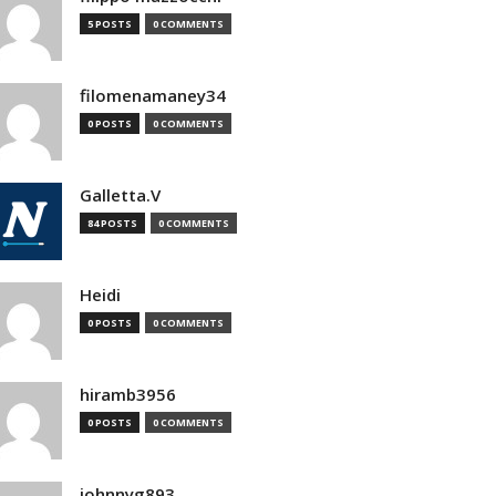
5 POSTS
0 COMMENTS
filomenamaney34
0 POSTS
0 COMMENTS
Galletta.V
84 POSTS
0 COMMENTS
Heidi
0 POSTS
0 COMMENTS
hiramb3956
0 POSTS
0 COMMENTS
johnnyg893