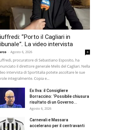
iuffredi: “Porto il Cagliari in
ribunale”. La video intervista
arco
-
Agosto 6, 2026
0
uffredi, procuratore di Sebastiano Esposito, ha
nunciato il direttore generale Melis del Cagliari. Nella
deo intervista di Sportitalia potete ascoltare le sue
role integralmente. Copia e...
Ex Ilva: il Consigliere
Borraccino: ‘Possibile chiusura
risultato di un Governo...
Agosto 6, 2026
Carnevali e Massara
accelerano per il centravanti