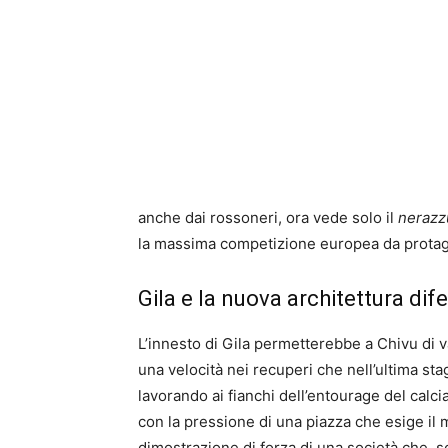
anche dai rossoneri, ora vede solo il
nerazz
la massima competizione europea da protag
Gila e la nuova architettura dif
L’innesto di Gila permetterebbe a Chivu di v
una velocità nei recuperi che nell’ultima sta
lavorando ai fianchi dell’entourage del calci
con la pressione di una piazza che esige il 
dimostrazione di forza di una società che, so