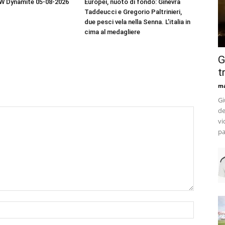
EW Dynamite 05-08-2026
Europei, nuoto di fondo: Ginevra
Taddeucci e Gregorio Paltrinieri,
due pesci vela nella Senna. L’italia in
cima al medagliere
G
t
m
Gi
de
vi
pa