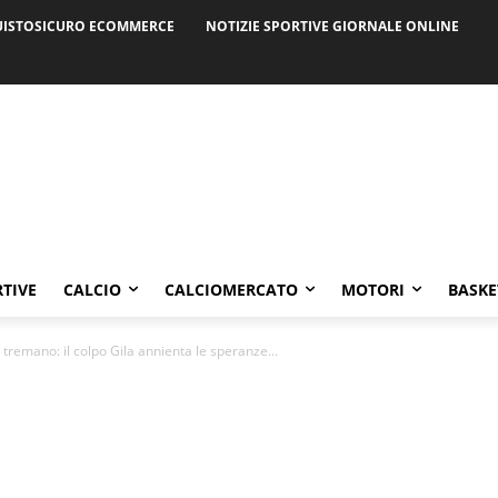
ISTOSICURO ECOMMERCE
NOTIZIE SPORTIVE GIORNALE ONLINE
RTIVE
CALCIO
CALCIOMERCATO
MOTORI
BASKE
n tremano: il colpo Gila annienta le speranze...