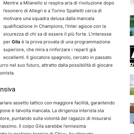
Mentre a Milanello si respira aria di rivoluzione dopo
l’esonero di Allegri e a Torino Spalletti cerca di
motivare una squadra delusa dalla mancata
qualificazione in Champions, l’Inter agisce con la
sicurezza di chi sa di essere il più forte. L’interesse
per
Gila
è la prova provata di una programmazione
superiore, che mira a rinforzare i reparti già
eccellenti. Il giocatore spagnolo, cercato in passato
urro
nel suo futuro, attratto dalla possibilità di giocare
onista.
ensiva
ariare assetto tattico con maggiore facilità, garantendo
gione è talvolta mancata. La dirigenza interista sta
atore, puntando sulla volontà del ragazzo di misurarsi
massimo. Il colpo Gila sarebbe l’ennesima
tto la gestione tecnica di Chivu, ha ritrovato