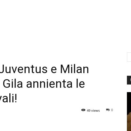
, Juventus e Milan
 Gila annienta le
ali!
0
49 views