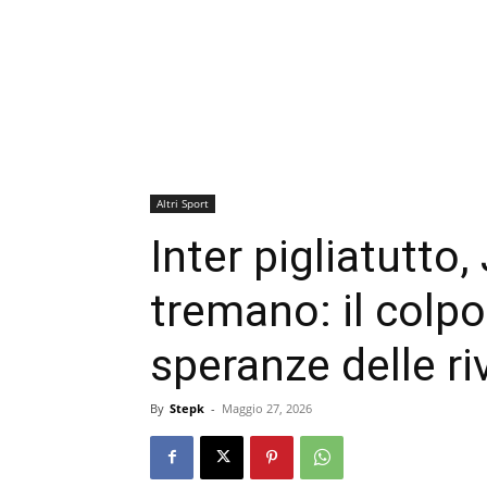
Altri Sport
Inter pigliatutto
tremano: il colpo
speranze delle riv
By
Stepk
-
Maggio 27, 2026