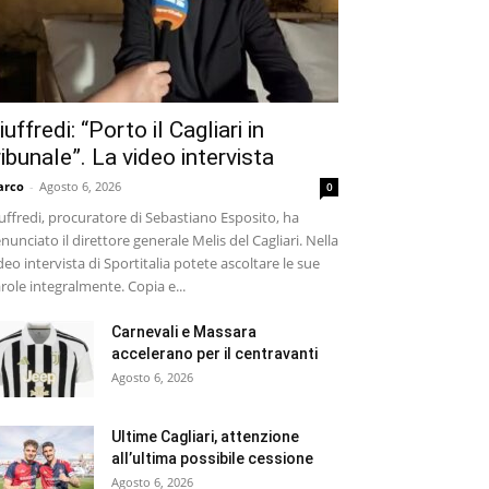
iuffredi: “Porto il Cagliari in
ribunale”. La video intervista
arco
-
Agosto 6, 2026
0
uffredi, procuratore di Sebastiano Esposito, ha
nunciato il direttore generale Melis del Cagliari. Nella
deo intervista di Sportitalia potete ascoltare le sue
role integralmente. Copia e...
Carnevali e Massara
accelerano per il centravanti
Agosto 6, 2026
Ultime Cagliari, attenzione
all’ultima possibile cessione
Agosto 6, 2026