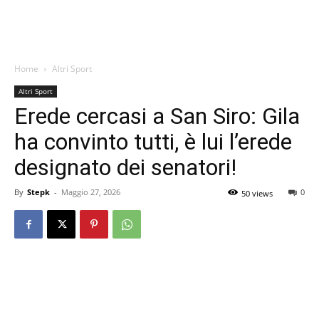
Home
Altri Sport
Altri Sport
Erede cercasi a San Siro: Gila
ha convinto tutti, è lui l’erede
designato dei senatori!
By
Stepk
-
Maggio 27, 2026
0
50 views