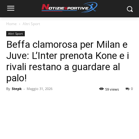
Home
Altri Sport
Altri Sport
Beffa clamorosa per Milan e
Juve: L’Inter prenota Kone e i
rivali restano a guardare al
palo!
By
Stepk
-
Maggio 31, 2026
0
59 views