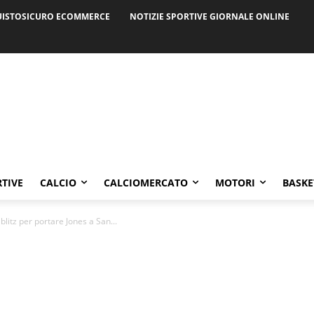
ISTOSICURO ECOMMERCE
NOTIZIE SPORTIVE GIORNALE ONLINE
RTIVE
CALCIO
CALCIOMERCATO
MOTORI
BASKE
 blitz per portare Jones a San...