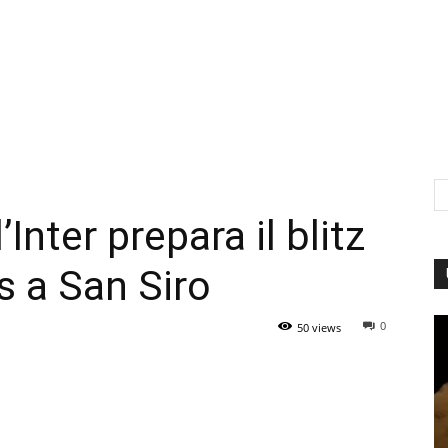
’Inter prepara il blitz
s a San Siro
0
50 views