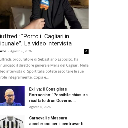
iuffredi: “Porto il Cagliari in
ribunale”. La video intervista
arco
-
Agosto 6, 2026
0
uffredi, procuratore di Sebastiano Esposito, ha
nunciato il direttore generale Melis del Cagliari. Nella
deo intervista di Sportitalia potete ascoltare le sue
role integralmente. Copia e...
Ex Ilva: il Consigliere
Borraccino: ‘Possibile chiusura
risultato di un Governo...
Agosto 6, 2026
Carnevali e Massara
accelerano per il centravanti