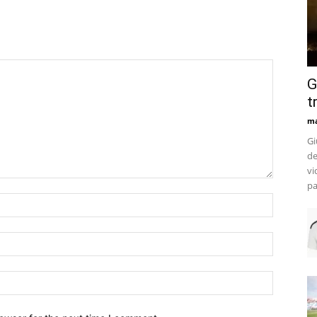
G
t
m
Gi
de
vi
pa