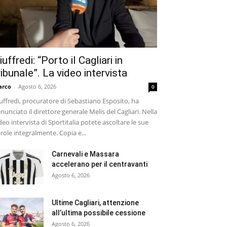
iuffredi: “Porto il Cagliari in
ribunale”. La video intervista
arco
-
Agosto 6, 2026
0
uffredi, procuratore di Sebastiano Esposito, ha
nunciato il direttore generale Melis del Cagliari. Nella
deo intervista di Sportitalia potete ascoltare le sue
role integralmente. Copia e...
Carnevali e Massara
accelerano per il centravanti
Agosto 6, 2026
Ultime Cagliari, attenzione
all’ultima possibile cessione
Agosto 6, 2026