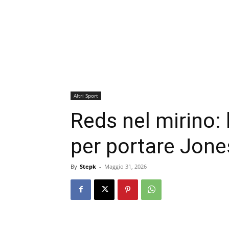
Altri Sport
Reds nel mirino: l
per portare Jone
By
Stepk
-
Maggio 31, 2026