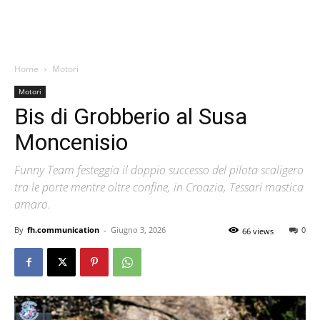
Home
Motori
Motori
Bis di Grobberio al Susa
Moncenisio
Funny Team festeggia il doppio successo del pilota scaligero
tra le porte mentre oltre confine, in Croazia, Tessari mastica
amaro.
By
fh.communication
-
Giugno 3, 2026
0
66 views