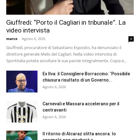
Giuffredi: “Porto il Cagliari in tribunale”. La
video intervista
marco
-
Agosto 6, 2026
0
Giuffredi, procuratore di Sebastiano Esposito, ha denunciato il
direttore generale Melis del Cagliari. Nella video intervista di
Sportitalia potete ascoltare le sue parole integralmente. Copia e...
Ex Ilva: il Consigliere Borraccino: ‘Possibile
chiusura risultato di un Governo...
Agosto 6, 2026
Carnevali e Massara accelerano per il
centravanti
Agosto 6, 2026
Il ritorno di Alcaraz slitta ancora: lo