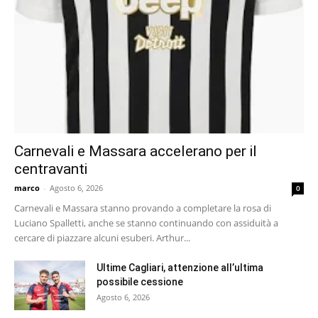
Carnevali e Massara accelerano per il
centravanti
marco
-
Agosto 6, 2026
0
Carnevali e Massara stanno provando a completare la rosa di
Luciano Spalletti, anche se stanno continuando con assiduità a
cercare di piazzare alcuni esuberi. Arthur...
Ultime Cagliari, attenzione all’ultima
possibile cessione
Agosto 6, 2026