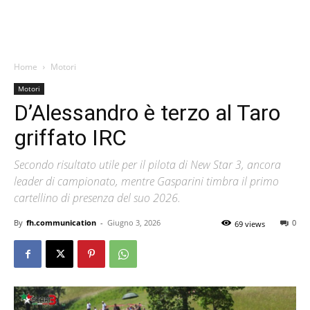
Home
Motori
Motori
D’Alessandro è terzo al Taro
griffato IRC
Secondo risultato utile per il pilota di New Star 3, ancora
leader di campionato, mentre Gasparini timbra il primo
cartellino di presenza del suo 2026.
By
fh.communication
-
Giugno 3, 2026
0
69 views