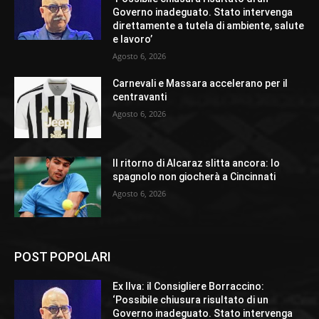
Governo inadeguato. Stato intervenga
direttamente a tutela di ambiente, salute
e lavoro’
Agosto 6, 2026
Carnevali e Massara accelerano per il
centravanti
Agosto 6, 2026
Il ritorno di Alcaraz slitta ancora: lo
spagnolo non giocherà a Cincinnati
Agosto 6, 2026
POST POPOLARI
Ex Ilva: il Consigliere Borraccino:
‘Possibile chiusura risultato di un
Governo inadeguato. Stato intervenga