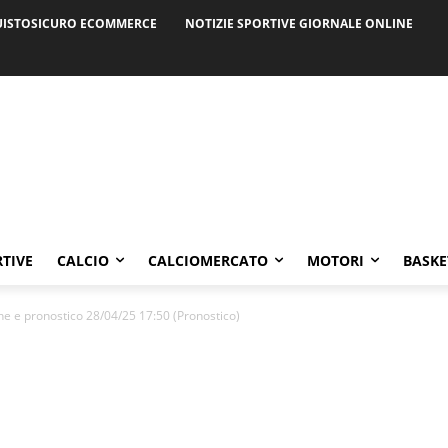
ISTOSICURO ECOMMERCE
NOTIZIE SPORTIVE GIORNALE ONLINE
RTIVE
CALCIO
CALCIOMERCATO
MOTORI
BASKE
e e pronostico 28/04/25 17:50 (Pronostico)