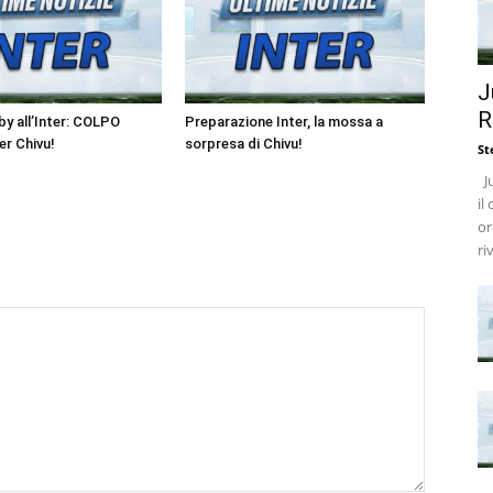
J
R
y all’Inter: COLPO
Preparazione Inter, la mossa a
r Chivu!
sorpresa di Chivu!
St
Ju
il
or
ri