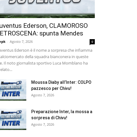
uventus Ederson, CLAMOROSO
ETROSCENA: spunta Mendes
epk
-
Agosto 7, 2026
0
ventus Ederson è il nome a sorpresa che infiamma
 calciomercato della squadra bianconera in queste
e. Il noto giornalista sportivo Luca Momblano ha
velato...
Moussa Diaby all’Inter: COLPO
pazzesco per Chivu!
Agosto 7, 2026
Preparazione Inter, la mossa a
sorpresa di Chivu!
Agosto 7, 2026