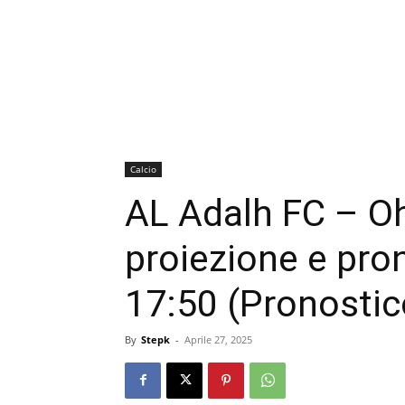
Calcio
AL Adalh FC – O
proiezione e pro
17:50 (Pronostic
By
Stepk
-
Aprile 27, 2025