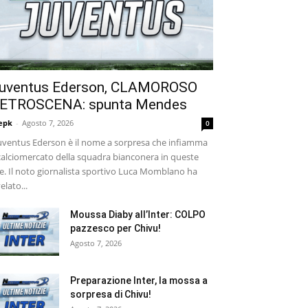
uventus Ederson, CLAMOROSO
ETROSCENA: spunta Mendes
epk
-
Agosto 7, 2026
0
ventus Ederson è il nome a sorpresa che infiamma
 calciomercato della squadra bianconera in queste
e. Il noto giornalista sportivo Luca Momblano ha
velato...
Moussa Diaby all’Inter: COLPO
pazzesco per Chivu!
Agosto 7, 2026
Preparazione Inter, la mossa a
sorpresa di Chivu!