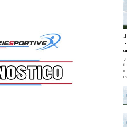
J
R
St
Ju
il
or
ri