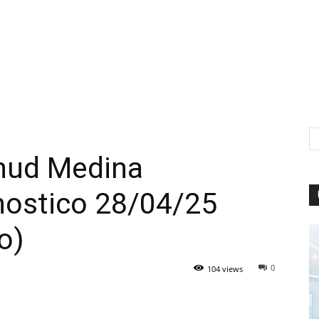
hud Medina
nostico 28/04/25
o)
0
104 views