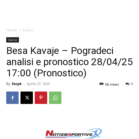
Home
Calcio
Calcio
Besa Kavaje – Pogradeci
analisi e pronostico 28/04/25
17:00 (Pronostico)
By
Stepk
-
Aprile 27, 2025
0
66 views