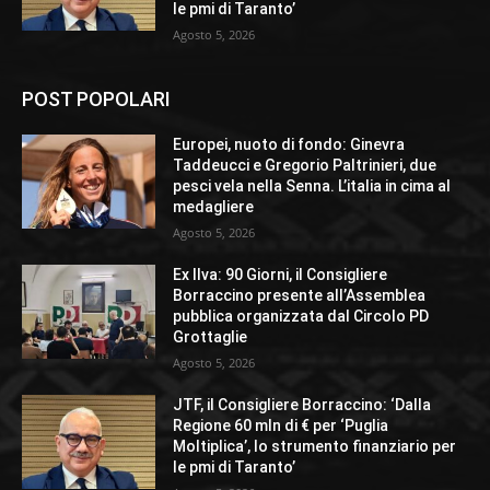
le pmi di Taranto’
Agosto 5, 2026
POST POPOLARI
Europei, nuoto di fondo: Ginevra
Taddeucci e Gregorio Paltrinieri, due
pesci vela nella Senna. L’italia in cima al
medagliere
Agosto 5, 2026
Ex Ilva: 90 Giorni, il Consigliere
Borraccino presente all’Assemblea
pubblica organizzata dal Circolo PD
Grottaglie
Agosto 5, 2026
JTF, il Consigliere Borraccino: ‘Dalla
Regione 60 mln di € per ‘Puglia
Moltiplica’, lo strumento finanziario per
le pmi di Taranto’