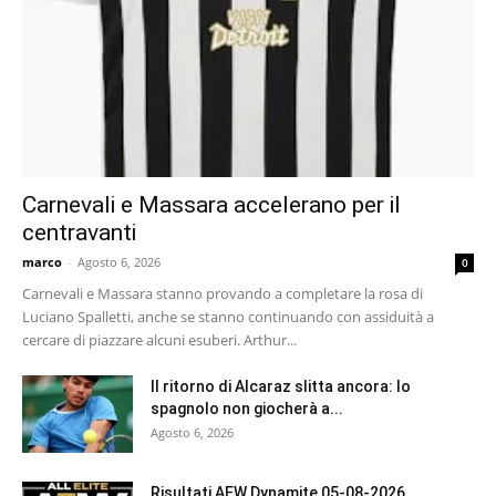
Carnevali e Massara accelerano per il
centravanti
marco
-
Agosto 6, 2026
0
Carnevali e Massara stanno provando a completare la rosa di
Luciano Spalletti, anche se stanno continuando con assiduità a
cercare di piazzare alcuni esuberi. Arthur...
Il ritorno di Alcaraz slitta ancora: lo
spagnolo non giocherà a...
Agosto 6, 2026
Risultati AEW Dynamite 05-08-2026