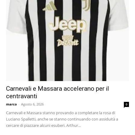
Carnevali e Massara accelerano per il
centravanti
marco
-
Agosto 6, 2026
0
Carnevali e Massara stanno provando a completare la rosa di
Luciano Spalletti, anche se stanno continuando con assiduità a
cercare di piazzare alcuni esuberi. Arthur...