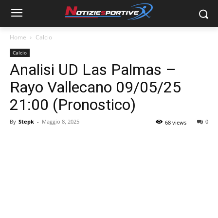
Home
Calcio
Calcio
Analisi UD Las Palmas –
Rayo Vallecano 09/05/25
21:00 (Pronostico)
By
Stepk
-
Maggio 8, 2025
0
68 views