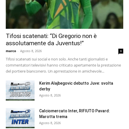
Tifosi scatenati: “Di Gregorio non è
assolutamente da Juventus!”
marco
-
Agosto 8, 2026
0
Tifosi scatenati sui social e non solo. Anche tanti giornalisti e
commentatori televisivi hanno criticato apertamente la prestazione
del portiere bianconero. Un aprrestazione in amichevole...
Kerim Alajbegovic debutto Juve: svolta
derby
Agosto 8, 2026
Calciomercato Inter, RIFIUTO Pavard:
Marotta trema
Agosto 8, 2026