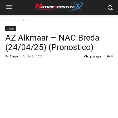
Home
Calcio
Calcio
AZ Alkmaar – NAC Breda
(24/04/25) (Pronostico)
By
Stepk
-
Aprile 24, 2025
0
46 views