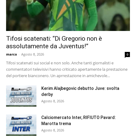
Tifosi scatenati: “Di Gregorio non è
assolutamente da Juventus!”
marco
-
Agosto 8, 2026
0
Tifosi scatenati sui social e non solo. Anche tanti giornalisti e
commentatori televisivi hanno criticato apertamente la prestazione
del portiere bianconero. Un aprrestazione in amichevole...
Kerim Alajbegovic debutto Juve: svolta
derby
Agosto 8, 2026
Calciomercato Inter, RIFIUTO Pavard:
Marotta trema
Agosto 8, 2026