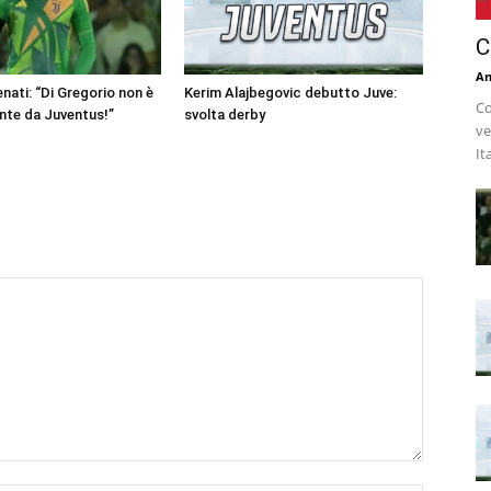
C
An
nati: “Di Gregorio non è
Kerim Alajbegovic debutto Juve:
Co
nte da Juventus!”
svolta derby
ve
It