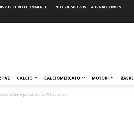
ISTOSICURO ECOMMERCE
NOTIZIE SPORTIVE GIORNALE ONLINE
RTIVE
CALCIO
CALCIOMERCATO
MOTORI
BASKE
 statistiche e pronostico 28/04/25 20:00...