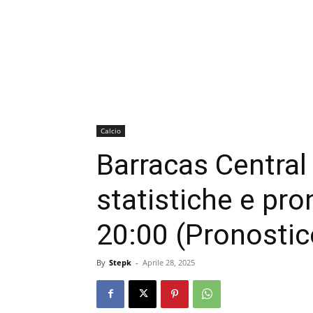
Calcio
Barracas Central
statistiche e pr
20:00 (Pronostic
By
Stepk
-
Aprile 28, 2025