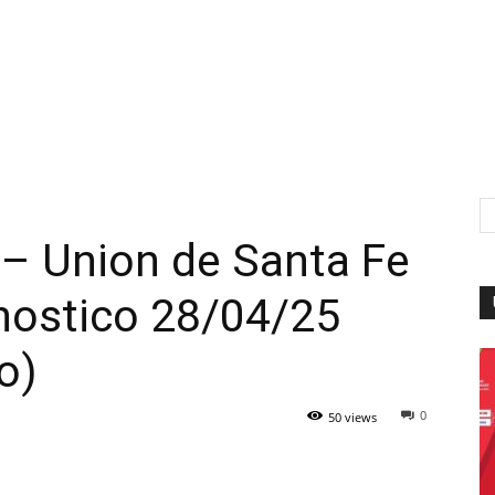
 – Union de Santa Fe
onostico 28/04/25
o)
0
50 views