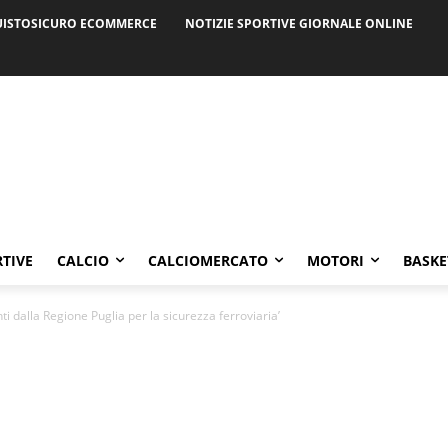
ISTOSICURO ECOMMERCE
NOTIZIE SPORTIVE GIORNALE ONLINE
RTIVE
CALCIO
CALCIOMERCATO
MOTORI
BASKE
i dalla Regione Puglia per la sicurezza ferroviaria’