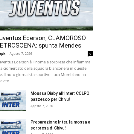
uventus Ederson, CLAMOROSO
ETROSCENA: spunta Mendes
epk
-
Agosto 7, 2026
0
ventus Ederson è il nome a sorpresa che infiamma
 calciomercato della squadra bianconera in queste
e. Il noto giornalista sportivo Luca Momblano ha
velato...
Moussa Diaby all’Inter: COLPO
pazzesco per Chivu!
Agosto 7, 2026
Preparazione Inter, la mossa a
sorpresa di Chivu!