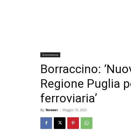
Scommesse
Borraccino: ‘Nuov
Regione Puglia p
ferroviaria’
By
Newser
-
Maggio 10, 2025