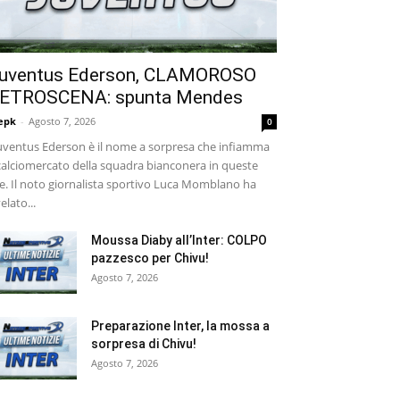
uventus Ederson, CLAMOROSO
ETROSCENA: spunta Mendes
epk
-
Agosto 7, 2026
0
ventus Ederson è il nome a sorpresa che infiamma
 calciomercato della squadra bianconera in queste
e. Il noto giornalista sportivo Luca Momblano ha
velato...
Moussa Diaby all’Inter: COLPO
pazzesco per Chivu!
Agosto 7, 2026
Preparazione Inter, la mossa a
sorpresa di Chivu!
Agosto 7, 2026