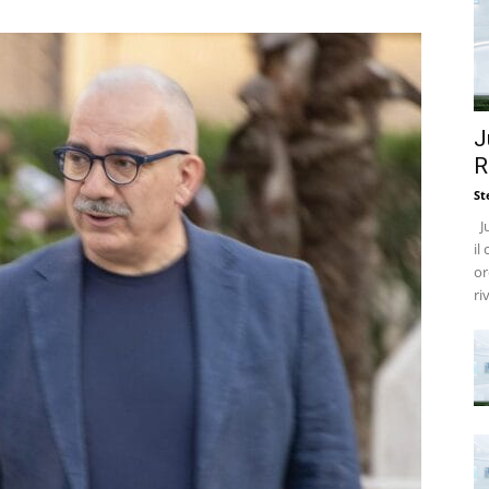
J
R
St
Ju
il
or
ri