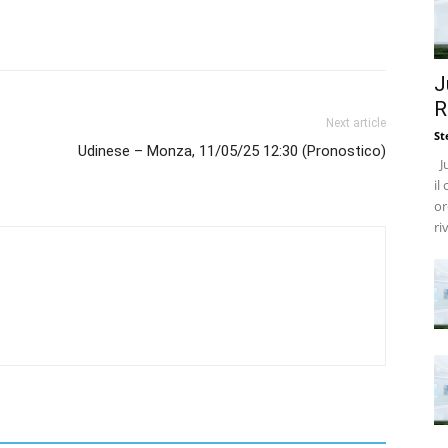
J
R
Next article
St
Udinese – Monza, 11/05/25 12:30 (Pronostico)
Ju
il
or
ri