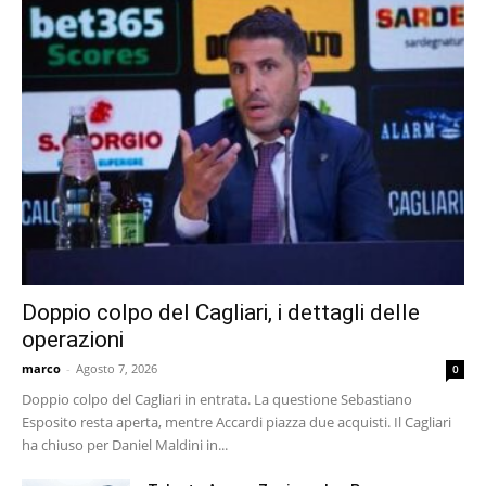
Doppio colpo del Cagliari, i dettagli delle
operazioni
marco
-
Agosto 7, 2026
0
Doppio colpo del Cagliari in entrata. La questione Sebastiano
Esposito resta aperta, mentre Accardi piazza due acquisti. Il Cagliari
ha chiuso per Daniel Maldini in...