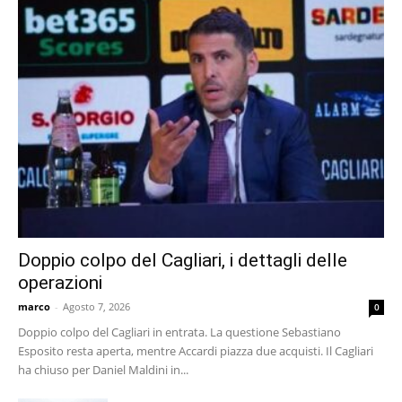
Doppio colpo del Cagliari, i dettagli delle
operazioni
marco
-
Agosto 7, 2026
0
Doppio colpo del Cagliari in entrata. La questione Sebastiano
Esposito resta aperta, mentre Accardi piazza due acquisti. Il Cagliari
ha chiuso per Daniel Maldini in...