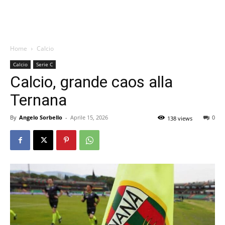
Home
Calcio
Calcio
Serie C
Calcio, grande caos alla
Ternana
By
Angelo Sorbello
-
Aprile 15, 2026
0
138 views