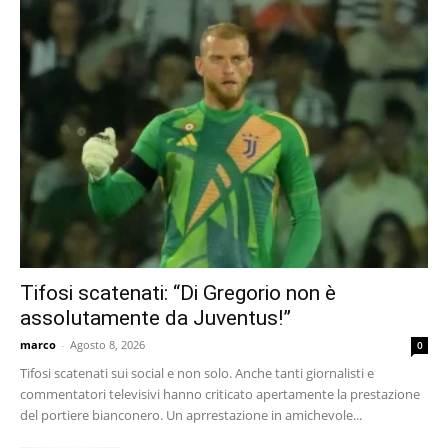
Tifosi scatenati: “Di Gregorio non è
assolutamente da Juventus!”
marco
-
Agosto 8, 2026
0
Tifosi scatenati sui social e non solo. Anche tanti giornalisti e
commentatori televisivi hanno criticato apertamente la prestazione
del portiere bianconero. Un aprrestazione in amichevole...