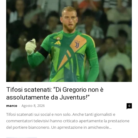
Tifosi scatenati: “Di Gregorio non è
assolutamente da Juventus!”
marco
-
Agosto 8, 2026
0
Tifosi scatenati sui social e non solo. Anche tanti giornalisti e
commentatori televisivi hanno criticato apertamente la prestazione
del portiere bianconero. Un aprrestazione in amichevole...