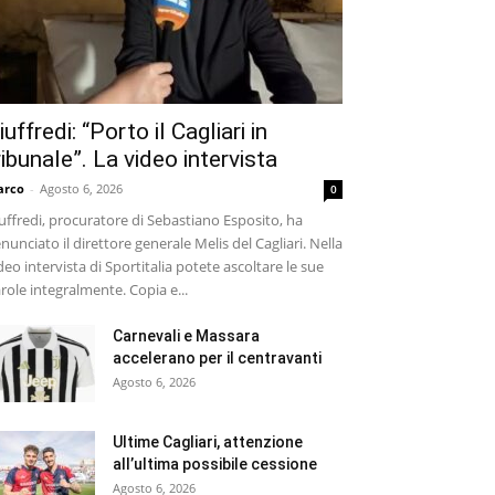
iuffredi: “Porto il Cagliari in
ribunale”. La video intervista
arco
-
Agosto 6, 2026
0
uffredi, procuratore di Sebastiano Esposito, ha
nunciato il direttore generale Melis del Cagliari. Nella
deo intervista di Sportitalia potete ascoltare le sue
role integralmente. Copia e...
Carnevali e Massara
accelerano per il centravanti
Agosto 6, 2026
Ultime Cagliari, attenzione
all’ultima possibile cessione
Agosto 6, 2026