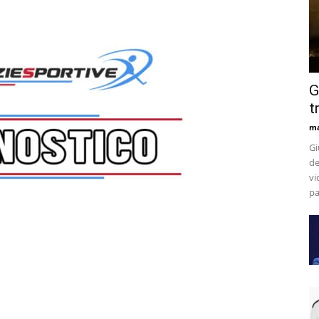
G
t
m
Gi
de
vi
pa