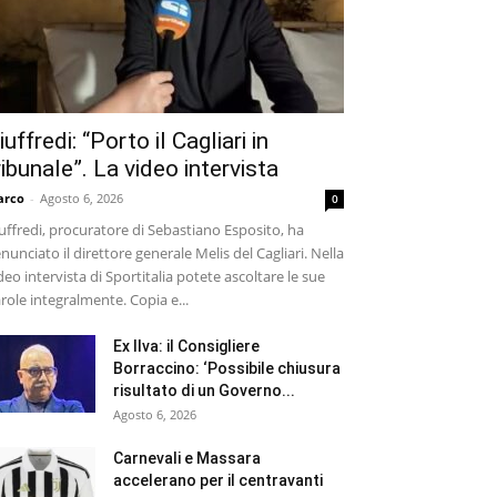
iuffredi: “Porto il Cagliari in
ribunale”. La video intervista
arco
-
Agosto 6, 2026
0
uffredi, procuratore di Sebastiano Esposito, ha
nunciato il direttore generale Melis del Cagliari. Nella
deo intervista di Sportitalia potete ascoltare le sue
role integralmente. Copia e...
Ex Ilva: il Consigliere
Borraccino: ‘Possibile chiusura
risultato di un Governo...
Agosto 6, 2026
Carnevali e Massara
accelerano per il centravanti