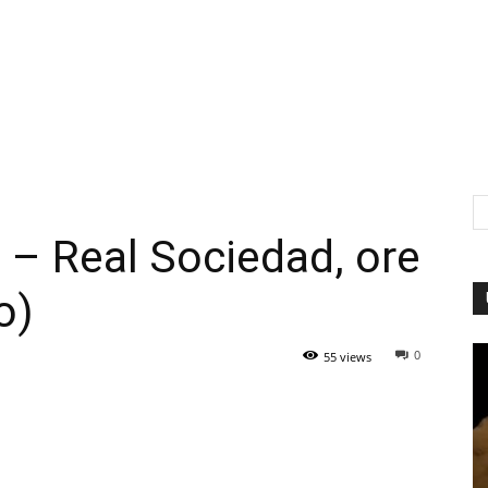
 – Real Sociedad, ore
o)
0
55 views