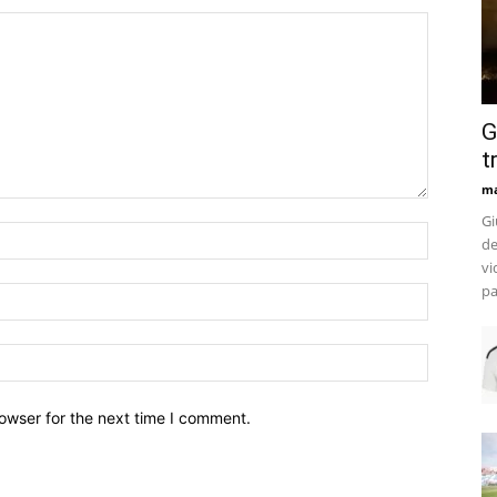
G
t
m
Gi
de
vi
pa
owser for the next time I comment.