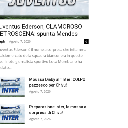
uventus Ederson, CLAMOROSO
ETROSCENA: spunta Mendes
epk
-
Agosto 7, 2026
0
ventus Ederson è il nome a sorpresa che infiamma
 calciomercato della squadra bianconera in queste
e. Il noto giornalista sportivo Luca Momblano ha
velato...
Moussa Diaby all’Inter: COLPO
pazzesco per Chivu!
Agosto 7, 2026
Preparazione Inter, la mossa a
sorpresa di Chivu!
Agosto 7, 2026