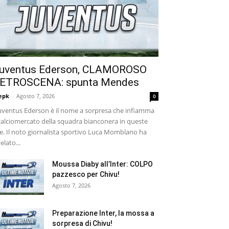
uventus Ederson, CLAMOROSO
ETROSCENA: spunta Mendes
epk
-
Agosto 7, 2026
0
ventus Ederson è il nome a sorpresa che infiamma
 calciomercato della squadra bianconera in queste
e. Il noto giornalista sportivo Luca Momblano ha
velato...
Moussa Diaby all’Inter: COLPO
pazzesco per Chivu!
Agosto 7, 2026
Preparazione Inter, la mossa a
sorpresa di Chivu!