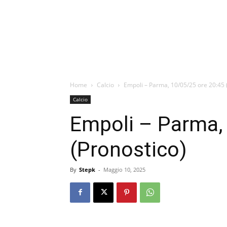
Home
Calcio
Empoli – Parma, 10/05/25 ore 20:45 
Calcio
Empoli – Parma,
(Pronostico)
By
Stepk
-
Maggio 10, 2025