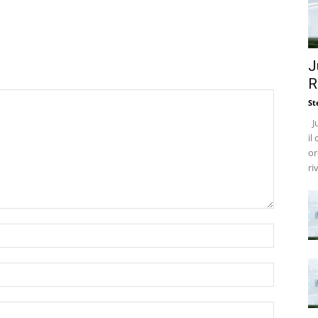
J
R
St
Ju
il
or
ri