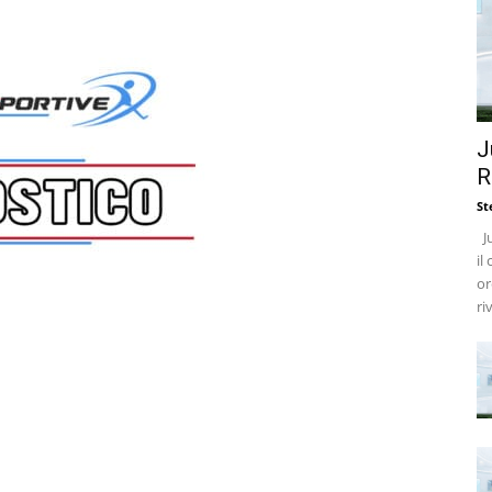
J
R
St
Ju
il
or
ri