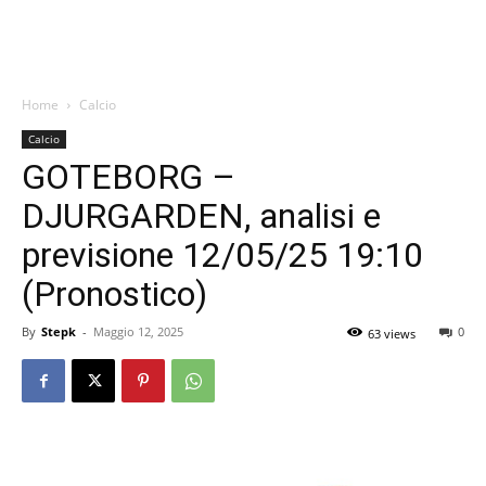
Home
Calcio
Calcio
GOTEBORG –
DJURGARDEN, analisi e
previsione 12/05/25 19:10
(Pronostico)
By
Stepk
-
Maggio 12, 2025
0
63 views