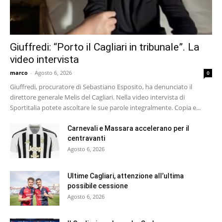
Giuffredi: “Porto il Cagliari in tribunale”. La
video intervista
marco
-
Agosto 6, 2026
0
Giuffredi, procuratore di Sebastiano Esposito, ha denunciato il
direttore generale Melis del Cagliari. Nella video intervista di
Sportitalia potete ascoltare le sue parole integralmente. Copia e...
Carnevali e Massara accelerano per il
centravanti
Agosto 6, 2026
Ultime Cagliari, attenzione all’ultima
possibile cessione
Agosto 6, 2026