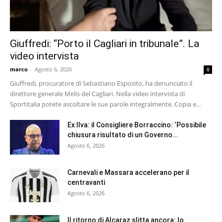
Giuffredi: “Porto il Cagliari in tribunale”. La
video intervista
marco
-
Agosto 6, 2026
0
Giuffredi, procuratore di Sebastiano Esposito, ha denunciato il
direttore generale Melis del Cagliari. Nella video intervista di
Sportitalia potete ascoltare le sue parole integralmente. Copia e...
Ex Ilva: il Consigliere Borraccino: ‘Possibile
chiusura risultato di un Governo...
Agosto 6, 2026
Carnevali e Massara accelerano per il
centravanti
Agosto 6, 2026
Il ritorno di Alcaraz slitta ancora: lo