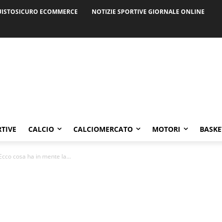
ISTOSICURO ECOMMERCE
NOTIZIE SPORTIVE GIORNALE ONLINE
RTIVE
CALCIO
CALCIOMERCATO
MOTORI
BASKE
Ecco cosa ha in mente la...