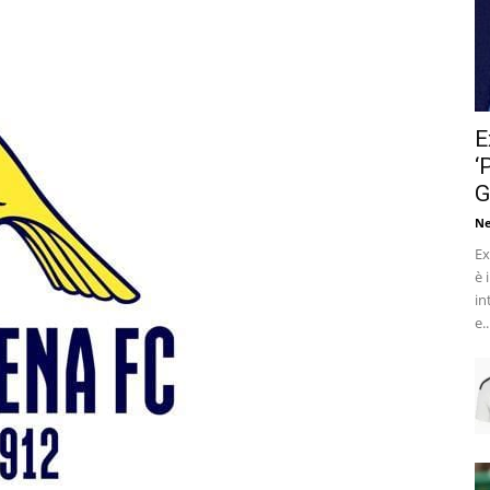
E
‘
G
Ne
Ex
è 
in
e..