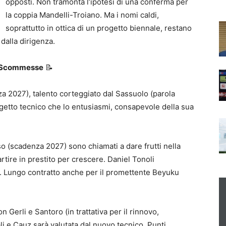
opposti. Non tramonta l’ipotesi di una conferma per
la coppia Mandelli-Troiano. Ma i nomi caldi,
soprattutto in ottica di un progetto biennale, restano
dalla dirigenza.
 e Scommesse
📝
a 2027), talento corteggiato dal Sassuolo (parola
ogetto tecnico che lo entusiasmi, consapevole della sua
 (scadenza 2027) sono chiamati a dare frutti nella
tire in prestito per crescere. Daniel Tonoli
). Lungo contratto anche per il promettente Beyuku
 Gerli e Santoro (in trattativa per il rinnovo,
li e Cauz sarà valutata dal nuovo tecnico. Punti