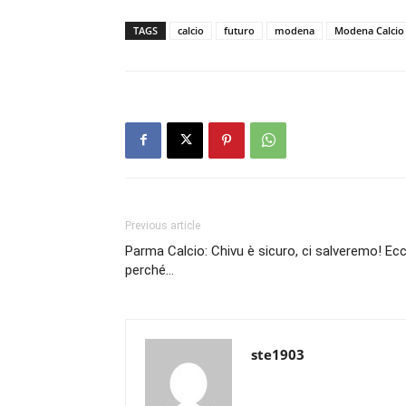
TAGS
calcio
futuro
modena
Modena Calcio
Previous article
Parma Calcio: Chivu è sicuro, ci salveremo! Ec
perché…
ste1903