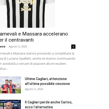
arnevali e Massara accelerano
er il centravanti
arco
-
Agosto 6, 2026
0
rnevali e Massara stanno provando a completare la
sa di Luciano Spalletti, anche se stanno continuando
n assiduità a cercare di piazzare alcuni esuberi.
thur...
Ultime Cagliari, attenzione
all’ultima possibile cessione
Agosto 6, 2026
Il Cagliari perde anche Carlos,
ecco l’alternativa