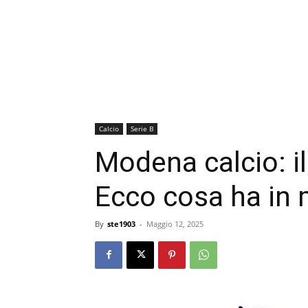
Calcio
Serie B
Modena calcio: il
Ecco cosa ha in 
By
ste1903
-
Maggio 12, 2025