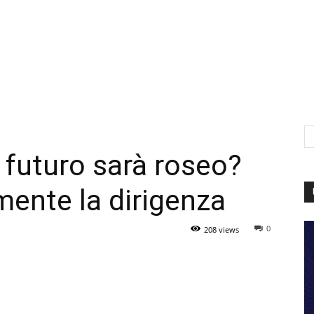
 futuro sarà roseo?
mente la dirigenza
0
208 views