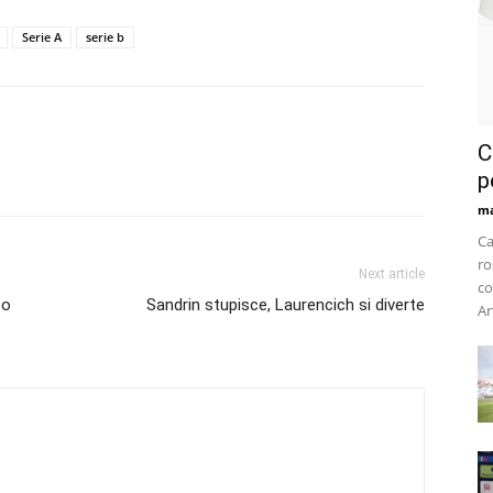
Serie A
serie b
C
p
m
Ca
ro
Next article
co
co
Sandrin stupisce, Laurencich si diverte
Ar