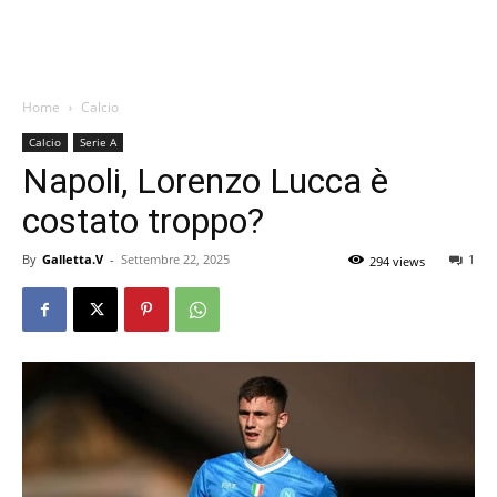
Home
Calcio
Calcio
Serie A
Napoli, Lorenzo Lucca è
costato troppo?
By
Galletta.V
-
Settembre 22, 2025
1
294 views