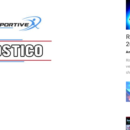
R
2
An
Ri
ve
sh