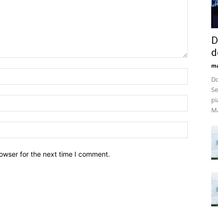
D
d
m
Do
Se
pi
Ma
owser for the next time I comment.