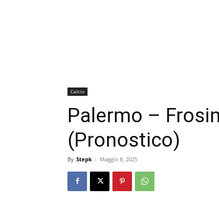
Calcio
Palermo – Frosi
(Pronostico)
By
Stepk
-
Maggio 8, 2025