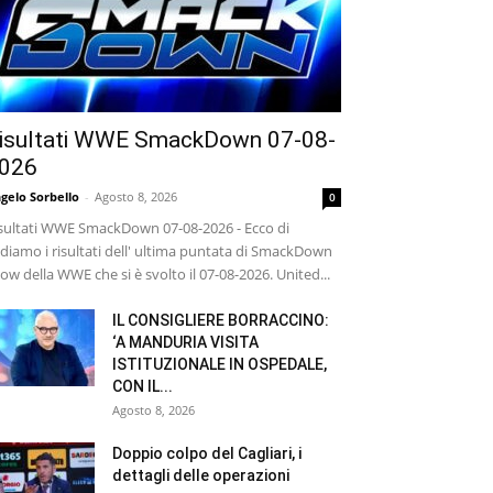
isultati WWE SmackDown 07-08-
026
gelo Sorbello
-
Agosto 8, 2026
0
sultati WWE SmackDown 07-08-2026 - Ecco di
diamo i risultati dell' ultima puntata di SmackDown
ow della WWE che si è svolto il 07-08-2026. United...
IL CONSIGLIERE BORRACCINO:
‘A MANDURIA VISITA
ISTITUZIONALE IN OSPEDALE,
CON IL...
Agosto 8, 2026
Doppio colpo del Cagliari, i
dettagli delle operazioni