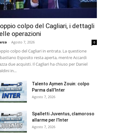
oppio colpo del Cagliari, i dettagli
elle operazioni
arco
-
Agosto 7, 2026
0
ppio colpo del Cagliari in entrata. La questione
bastiano Esposito resta aperta, mentre Accardi
azza due acquisti. Il Cagliari ha chiuso per Daniel
ldini in...
Talento Aymen Zouin: colpo
Parma dall’Inter
Agosto 7, 2026
Spalletti Juventus, clamoroso
allarme per l’Inter
Agosto 7, 2026